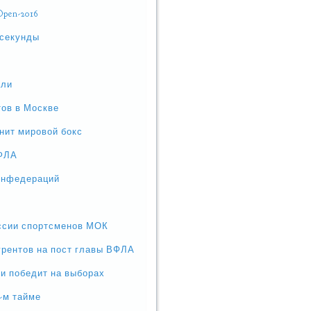
pen-2016
 секунды
али
тов в Москве
нит мировой бокс
ВФЛА
конфедераций
иссии спортсменов МОК
урентов на пост главы ВФЛА
и победит на выборах
1-м тайме