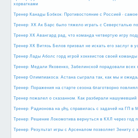
хорватками
Тренер Канады Бэбкок: Противостояние с Россией - само
Тренер: ХК Ак Барс было тяжело играть с Северсталью п
Тренер ХК Авангард рад, что команда четвертую игру по
Тренер ХК Витязь Белов призвал не искать его заслуг в 
Тренер Лады Аболс горд игрой хоккеистов своей команды
Тренер: Медали Яковенко, Забелинской порадовали всех 
Тренер Олимпиакоса: Астана сыграла так, как мы и ожид
Тренер: Поражения на старте сезона благотворно повлия
Тренер пожалел о сказанном. Как разбирали нашумевший
Тренер: Радионова на 98% справилась с задачей на ГП в 
Тренер: Решение Локомотива вернуться в КХЛ через год 
Тренер: Результат игры с Арсеналом позволяет Зениту с 