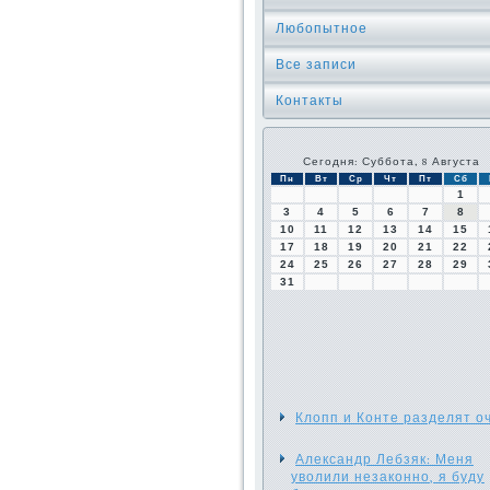
Любопытное
Все записи
Контакты
Сегодня: Суббота, 8 Августа
Пн
Вт
Ср
Чт
Пт
Сб
1
3
4
5
6
7
8
10
11
12
13
14
15
17
18
19
20
21
22
24
25
26
27
28
29
31
Клопп и Конте разделят о
Александр Лебзяк: Меня
уволили незаконно, я буду