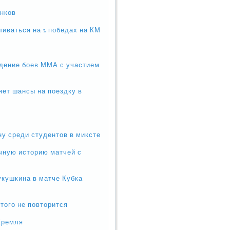
инков
иваться на 2 победах на КМ
едение боев ММА с участием
яет шансы на поездку в
ну среди студентов в миксте
чную историю матчей с
укушкина в матче Кубка
того не повторится
 Кремля