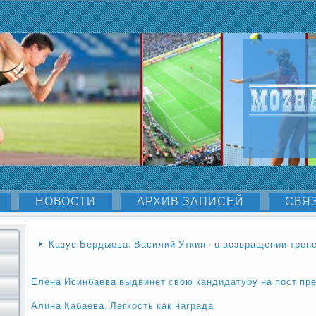
НОВОСТИ
АРХИВ ЗАПИСЕЙ
СВЯ
Казус Бердыева. Василий Уткин - о возвращении трен
Елена Исинбаева выдвинет свою кандидатуру на пост пр
Алина Кабаева. Легкость как награда