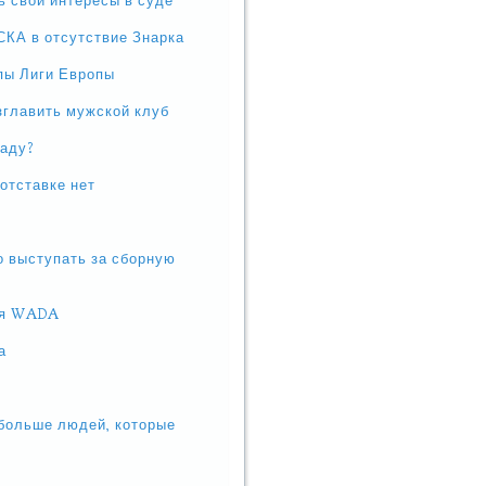
ь свои интересы в суде
СКА в отсутствие Знарка
ппы Лиги Европы
зглавить мужской клуб
иаду?
отставке нет
во выступать за сборную
ния WADA
а
 больше людей, которые