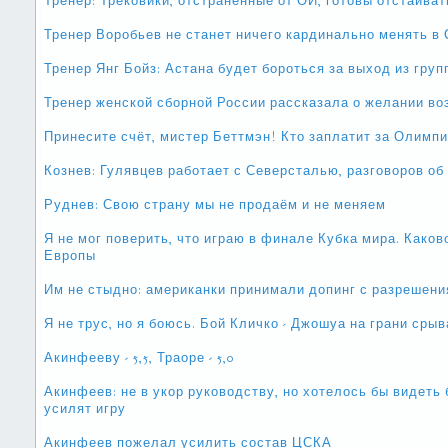
Тренер: Трековики, отстраненные от ОИ, готовы отстаиват
Тренер Воробьев не станет ничего кардинально менять в 
Тренер Янг Бойз: Астана будет бороться за выход из гру
Тренер женской сборной России рассказала о желании во
Принесите счёт, мистер Беттмэн! Кто заплатит за Олимп
Кознев: Гулявцев работает с Северсталью, разговоров об 
Руднев: Свою страну мы не продаём и не меняем
Я не мог поверить, что играю в финале Кубка мира. Како
Европы
Им не стыдно: американки принимали допинг с разреше
Я не трус, но я боюсь. Бой Кличко - Джошуа на грани срыв
Акинфееву - 5,5, Траоре - 5,0
Акинфеев: не в укор руководству, но хотелось бы видеть
усилят игру
Акинфеев пожелал усилить состав ЦСКА