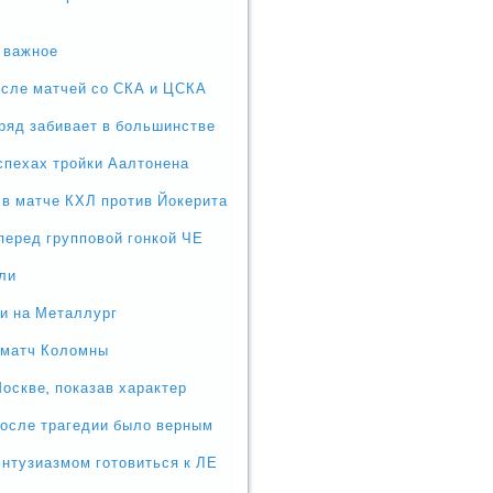
е важное
осле матчей со СКА и ЦСКА
дряд забивает в большинстве
успехах тройки Аалтонена
 в матче КХЛ против Йокерита
перед групповой гонкой ЧЕ
али
ли на Металлург
 матч Коломны
Москве, показав характер
после трагедии было верным
энтузиазмом готовиться к ЛЕ