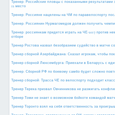
Тренер: Российские пловцы с показанными результатами
12 место
Тренер: Россияне нацелены на ЧМ по паравелоспорту посл
Тренер: Россиянин Нурмагомедов должен получить чемпи
Тренер: россиянкам придется играть на ЧЕ-2017 против не
отборе
Тренер Ростова назвал безобразием судейство в матче с
Тренер сборной Азербайджана: Сказал игрокам, чтобы по
Тренер сборной Люксембурга: Приехали в Беларусь с еди
Тренер: Сборной РФ по боевому самбо будет сложно повт
Тренер сборной: Трасса ЧЕ по велоспорту подходит клас
Тренер Терека призвал Овчинникова не разжигать конфли
Тренер Томи не знает о возможном бойкоте командой мат
Тренер Торонто взял на себя ответственность за проигр