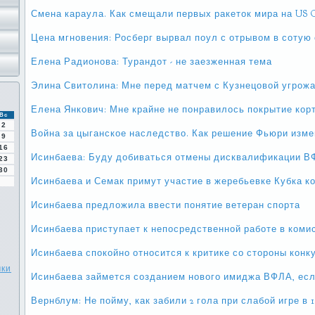
Смена караула. Как смещали первых ракеток мира на US O
Цена мгновения: Росберг вырвал поул с отрывом в сотую
Елена Радионова: Турандот - не заезженная тема
Элина Свитолина: Мне перед матчем с Кузнецовой угрож
Елена Янкович: Мне крайне не понравилось покрытие кор
Вс
2
Война за цыганское наследство. Как решение Фьюри изме
9
16
Исинбаева: Буду добиваться отмены дисквалификации 
23
30
Исинбаева и Семак примут участие в жеребьевке Кубка 
Исинбаева предложила ввести понятие ветеран спорта
Исинбаева приступает к непосредственной работе в ком
Исинбаева спокойно относится к критике со стороны конк
чки
Исинбаева займется созданием нового имиджа ВФЛА, есл
Вернблум: Не пойму, как забили 2 гола при слабой игре в 