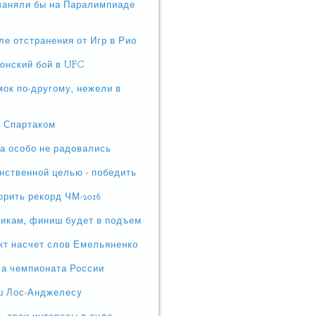
 заняли бы на Паралимпиаде
е отстранения от Игр в Рио
онский бой в UFC
мок по-другому, нежели в
о Спартаком
ка особо не радовались
нственной целью - победить
орить рекорд ЧМ-2016
сикам, финиш будет в подъем
кт насчет слов Емельяненко
ча чемпионата России
ыш Лос-Анджелесу