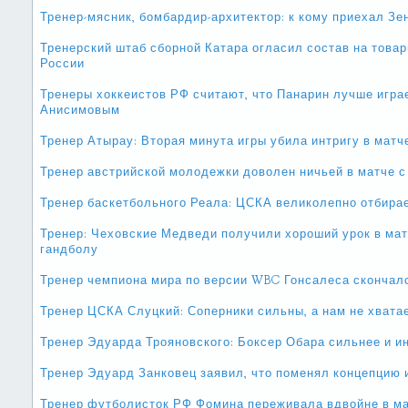
Тренер-мясник, бомбардир-архитектор: к кому приехал Зе
Тренерский штаб сборной Катара огласил состав на това
России
Тренеры хоккеистов РФ считают, что Панарин лучше игра
Анисимовым
Тренер Атырау: Вторая минута игры убила интригу в матч
Тренер австрийской молодежки доволен ничьей в матче 
Тренер баскетбольного Реала: ЦСКА великолепно отбирае
Тренер: Чеховские Медведи получили хороший урок в мат
гандболу
Тренер чемпиона мира по версии WBC Гонсалеса скончался
Тренер ЦСКА Слуцкий: Соперники сильны, а нам не хвата
Тренер Эдуарда Трояновского: Боксер Обара сильнее и и
Тренер Эдуард Занковец заявил, что поменял концепцию 
Тренер футболисток РФ Фомина переживала вдвойне в ма