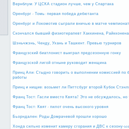
Вернблум: У ЦСКА стадион лучше, чем у Спартака
Оренбург - Томь: первая победа дебютанта
Оренбург и Локомотив сыграли вничью в матче чемпиона
Скончался бывший физиотерапевт Хаккинена, Райкконена
Шэньчжэнь, Ченду, Ухань и Ташкент. Превью турниров
Французский биатлонист выиграл предсезонную гонку
Французской лигой отныне руководит женщина
Принц Али: Стыдно говорить о выполнении комиссией по
работы
Принц и нищие: возьмет ли Питтсбург второй Кубок Стэнл
Франц Тост: Гасли вместо Квята? Это не обсуждалось, но
Франц Тост: Квят - пилот очень высокого уровня
Бьорндален: Роды Домрачевой прошли хорошо
Хонда сильно изменит камеру сгорания и ДВС к сезону-20