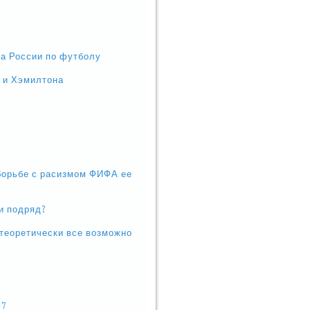
та России по футболу
 и Хэмилтона
 борьбе с расизмом ФИФА ее
и подряд?
 теоретически все возможно
17