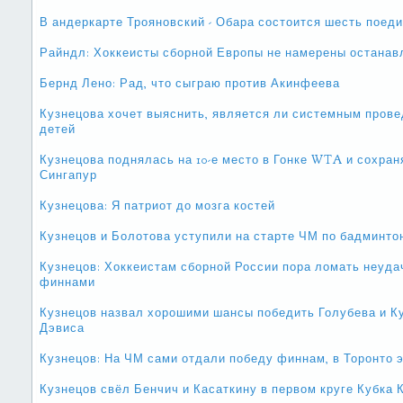
В андеркарте Трояновский - Обара состоится шесть поед
Райндл: Хоккеисты сборной Европы не намерены останавл
Бернд Лено: Рад, что сыграю против Акинфеева
Кузнецова хочет выяснить, является ли системным пров
детей
Кузнецова поднялась на 10-е место в Гонке WTA и сохран
Сингапур
Кузнецова: Я патриот до мозга костей
Кузнецов и Болотова уступили на старте ЧМ по бадминто
Кузнецов: Хоккеистам сборной России пора ломать неуда
финнами
Кузнецов назвал хорошими шансы победить Голубева и К
Дэвиса
Кузнецов: На ЧМ сами отдали победу финнам, в Торонто э
Кузнецов свёл Бенчич и Касаткину в первом круге Кубка