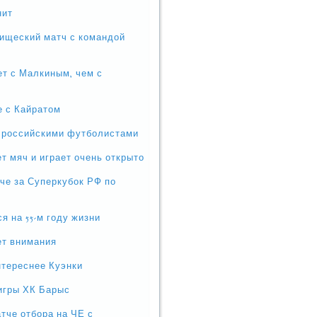
нит
рищеский матч с командой
ет с Малкиным, чем с
е с Кайратом
с российскими футболистами
т мяч и играет очень открыто
че за Суперкубок РФ по
 на 55-м году жизни
ет внимания
нтереснее Куэнки
игры ХК Барыс
тче отбора на ЧЕ с