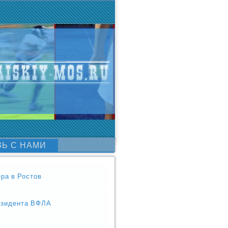
ЗЬ С НАМИ
ера в Ростов
езидента ВФЛА