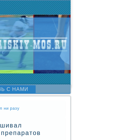
ЗЬ С НАМИ
л ни разу
ашивал
 препаратов