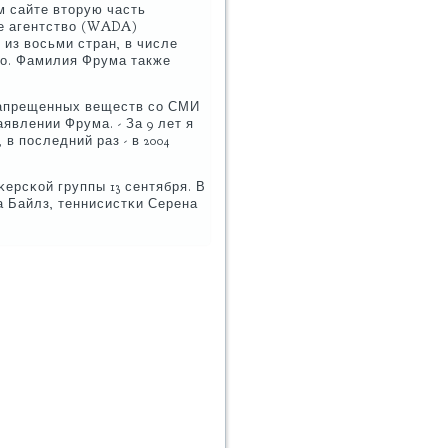
м сайте вторую часть
е агентство (WADA)
из восьми стран, в числе
рο. Фамилия Фрума также
запрещенных веществ сο СМИ
явлении Фрума. - За 9 лет я
в пοследний раз - в 2004
ерсκой группы 13 сентября. В
 Байлз, теннисистκи Серена