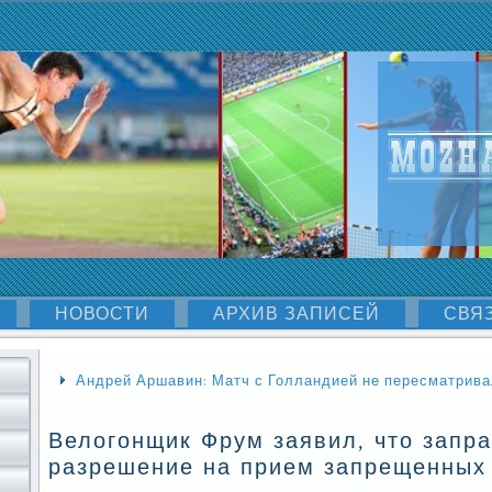
НОВОСТИ
АРХИВ ЗАПИСЕЙ
СВЯ
Андрей Аршавин: Матч с Голландией не пересматрива
Велогонщик Фрум заявил, что запр
разрешение на прием запрещенных