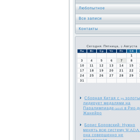
Любопытное
Все записи
Контакты
Сегодня: Пятница, 7 Августа
Пн
Вт
Ср
Чт
Пт
Сб
1
3
4
5
6
7
8
10
11
12
13
14
15
17
18
19
20
21
22
24
25
26
27
28
29
31
Сборная Китая с 39 золот
лидирует медалями на
Паралимпиаде-2016 в Рио-д
Жанейро
Борис Боровский: Нужно
менять всю систему WADA 
она совершенно не