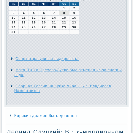
Пн
Вт
Ср
Чт
Пт
Сб
Вс
1
2
3
4
5
6
7
8
9
10
11
12
13
14
15
16
17
18
19
20
21
22
23
24
25
26
27
28
29
30
31
Спартак разучился лидировать?
Матч ПФЛ в Орехово-Зуево был отменён из-за снега и
льда
Сборная России на Кубке мира - 2016. Владислав
Наместников
Карякин должен быть доволен
Леонид Слуцкий: В 1,5-миллионном