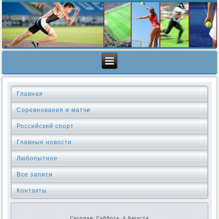
Главная
Соревнования и матчи
Российский спорт
Главные новости
Любопытное
Все записи
Контакты
Сегодня: Суббота, 8 Августа