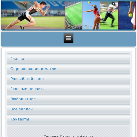
Главная
Соревнования и матчи
Российский спорт
Главные новости
Любопытное
Все записи
Контакты
Сегодня: Пятница, 7 Августа