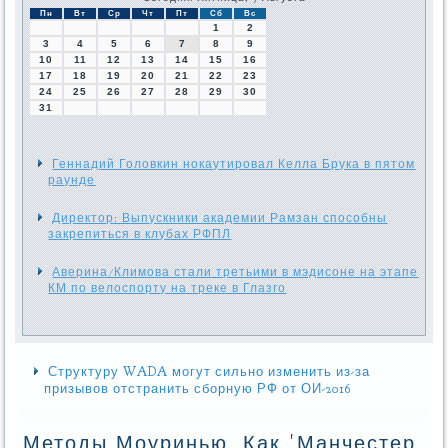
Пн
Вт
Ср
Чт
Пт
Сб
Вс
1
2
3
4
5
6
7
8
9
10
11
12
13
14
15
16
17
18
19
20
21
22
23
24
25
26
27
28
29
30
31
Геннадий Головкин нокаутировал Келла Брука в пятом
раунде
Директор: Выпускники академии Рамзан способны
закрепиться в клубах РФПЛ
Аверина/Климова стали третьими в мэдисоне на этапе
КМ по велоспорту на треке в Глазго
Структуру WADA могут сильно изменить из-за
призывов отстранить сборную РФ от ОИ-2016
Методы Моуринью. Как 'Манчестер