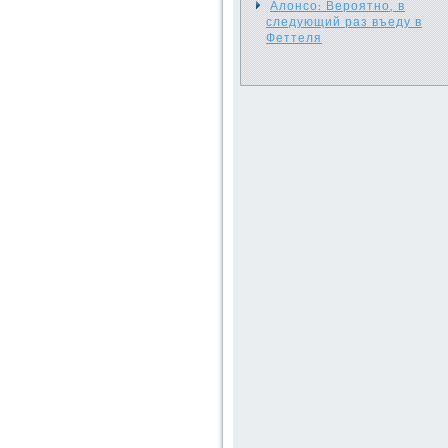
Алонсо: Вероятно, в
следующий раз въеду в
Феттеля