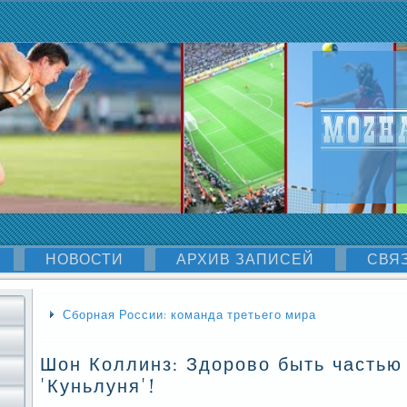
НОВОСТИ
АРХИВ ЗАПИСЕЙ
СВЯ
Сборная России: команда третьего мира
Шон Коллинз: Здорово быть частью
'Куньлуня'!