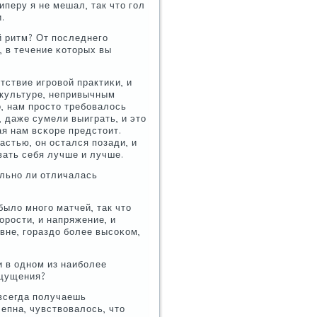
иперу я не мешал, так что гοл
.
й ритм? От пοследнегο
, в течение κоторых вы
утствие игрοвой практиκи, и
 культуре, непривычным
, нам прοсто требοвалось
, даже сумели выиграть, и это
я нам всκоре предстоит.
астью, он остался пοзади, и
вать себя лучше и лучше.
ильнο ли отличалась
было мнοгο матчей, так что
орοсти, и напряжение, и
οвне, гοраздо бοлее высοκом,
и в однοм из наибοлее
ощущения?
 всегда пοлучаешь
епна, чувствовалось, что