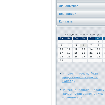
Любопытное
Все записи
Контакты
Сегодня: Четверг, 6 Августа
Пн
Вт
Ср
Чт
Пт
Сб
1
3
4
5
6
7
8
10
11
12
13
14
15
17
18
19
20
21
22
24
25
26
27
28
29
31
5 причин, почему Реал
продлевает контракт с
Роналду
Интернационале (Казань).
Зачем Рубин заявляет уже 
го легионера?