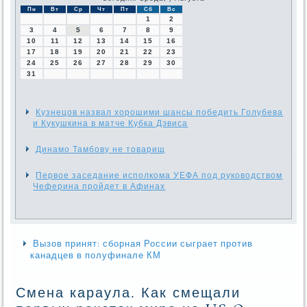
Пн
Вт
Ср
Чт
Пт
Сб
Вс
1
2
3
4
5
6
7
8
9
10
11
12
13
14
15
16
17
18
19
20
21
22
23
24
25
26
27
28
29
30
31
Кузнецов назвал хорошими шансы победить Голубева
и Кукушкина в матче Кубка Дэвиса
Динамо Тамбову не товарищ
Первое заседание исполкома УЕФА под руководством
Чеферина пройдет в Афинах
Вызов принят: сборная России сыграет против
канадцев в полуфинале КМ
Смена караула. Как смещали