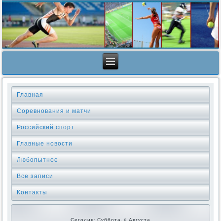
Главная
Соревнования и матчи
Российский спорт
Главные новости
Любопытное
Все записи
Контакты
Сегодня: Суббота, 8 Августа