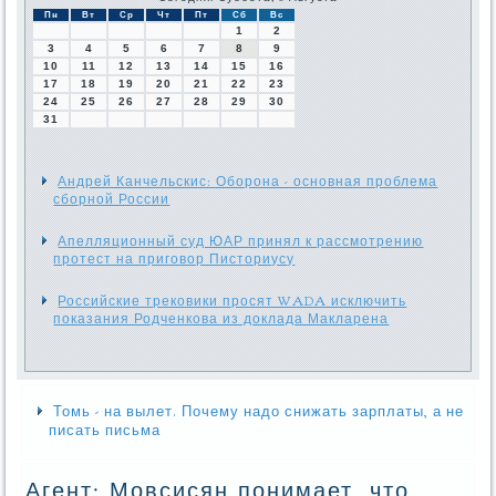
Пн
Вт
Ср
Чт
Пт
Сб
Вс
1
2
3
4
5
6
7
8
9
10
11
12
13
14
15
16
17
18
19
20
21
22
23
24
25
26
27
28
29
30
31
Андрей Канчельскис: Оборона - основная проблема
сборной России
Апелляционный суд ЮАР принял к рассмотрению
протест на приговор Писториусу
Российские трековики просят WADA исключить
показания Родченкова из доклада Макларена
Томь - на вылет. Почему надо снижать зарплаты, а не
писать письма
Агент: Мовсисян понимает, что