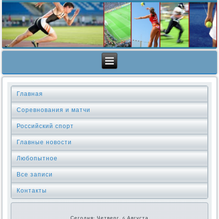
Главная
Соревнования и матчи
Российский спорт
Главные новости
Любопытное
Все записи
Контакты
Сегодня: Четверг, 6 Августа