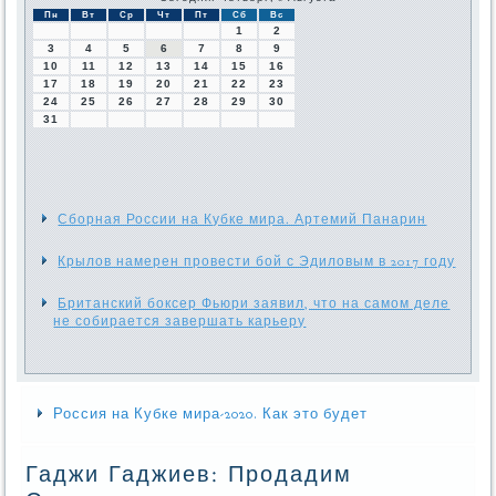
Пн
Вт
Ср
Чт
Пт
Сб
Вс
1
2
3
4
5
6
7
8
9
10
11
12
13
14
15
16
17
18
19
20
21
22
23
24
25
26
27
28
29
30
31
Сборная России на Кубке мира. Артемий Панарин
Крылов намерен провести бой с Эдиловым в 2017 году
Британский боксер Фьюри заявил, что на самом деле
не собирается завершать карьеру
Россия на Кубке мира-2020. Как это будет
Гаджи Гаджиев: Продадим