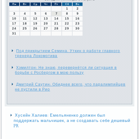
Пн
Вт
Ср
Чт
Пт
Сб
Вс
1
2
3
4
5
6
7
8
9
10
11
12
13
14
15
16
17
18
19
20
21
22
23
24
25
26
27
28
29
30
31
Под прикрытием Семина. Уткин о работе главного
тренера Локомотива
Хэмилтон: Не знаю, перевернётся ли ситуация в
борьбе с Росбергом в мою пользу
Дмитрий Саутин: Обиднее всего, что паралимпийцев
не пустили в Рио
Хусейн Халиев: Емельяненко должен был
поддержать мальчишек, а не создавать себе дешевый
PR