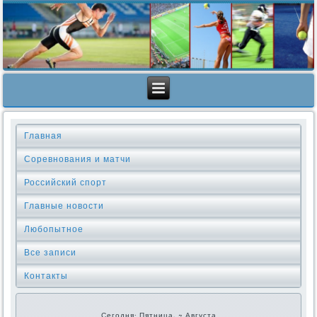
Главная
Соревнования и матчи
Российский спорт
Главные новости
Любопытное
Все записи
Контакты
Сегодня: Пятница, 7 Августа