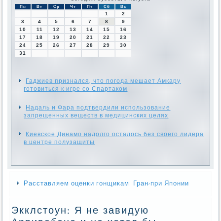
Пн
Вт
Ср
Чт
Пт
Сб
Вс
1
2
3
4
5
6
7
8
9
10
11
12
13
14
15
16
17
18
19
20
21
22
23
24
25
26
27
28
29
30
31
Гаджиев признался, что погода мешает Амкару
готовиться к игре со Спартаком
Надаль и Фара подтвердили использование
запрещенных веществ в медицинских целях
Киевское Динамо надолго осталось без своего лидера
в центре полузащиты
Расставляем оценки гонщикам: Гран-при Японии
Экклстоун: Я не завидую