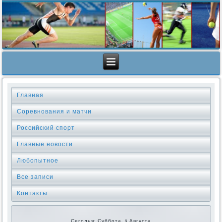
Главная
Соревнования и матчи
Российский спорт
Главные новости
Любопытное
Все записи
Контакты
Сегодня: Суббота, 8 Августа