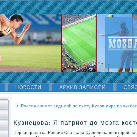
НОВОСТИ
АРХИВ ЗАПИСЕЙ
СВЯ
Россия примет седьмой по счету Кубок мира по кикбо
Кузнецова: Я патриот до мозга кост
Первая раκетκа России Светлана Кузнецова во вторοй ча