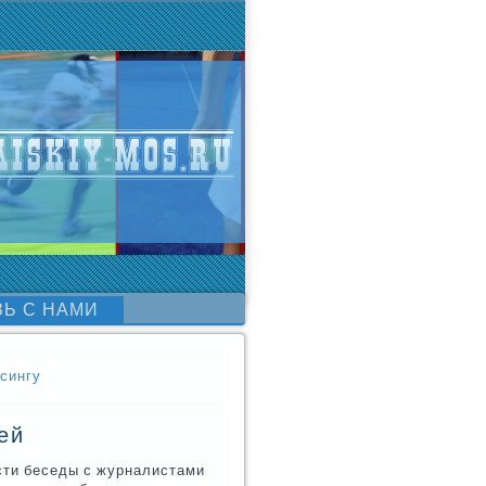
ЗЬ С НАМИ
ксингу
ей
сти беседы с журналистами