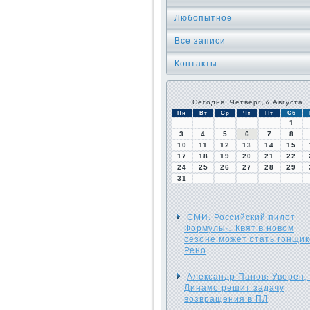
Любопытное
Все записи
Контакты
Сегодня: Четверг, 6 Августа
Пн
Вт
Ср
Чт
Пт
Сб
1
3
4
5
6
7
8
10
11
12
13
14
15
17
18
19
20
21
22
24
25
26
27
28
29
31
СМИ: Российский пилот
Формулы-1 Квят в новом
сезоне может стать гонщи
Рено
Александр Панов: Уверен,
Динамо решит задачу
возвращения в ПЛ