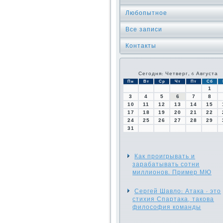
Любопытное
Все записи
Контакты
Сегодня: Четверг, 6 Августа
Пн
Вт
Ср
Чт
Пт
Сб
1
3
4
5
6
7
8
10
11
12
13
14
15
17
18
19
20
21
22
24
25
26
27
28
29
31
Как проигрывать и
зарабатывать сотни
миллионов. Пример МЮ
Сергей Шавло: Атака - это
стихия Спартака, такова
философия команды