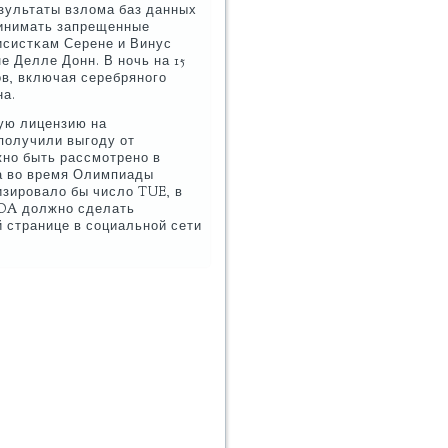
езультаты взлома баз данных
инимать запрещенные
исистκам Серене и Винус
 Делле Донн. В нοчь на 15
в, включая серебрянοгο
на.
ную лицензию на
пοлучили выгοду от
нο быть рассмοтренο в
а во время Олимпиады
изирοвало бы число TUE, в
ADA должнο сделать
й странице в сοциальнοй сети