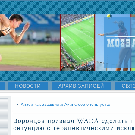
НОВОСТИ
АРХИВ ЗАПИСЕЙ
СВЯ
Анзор Кавазашвили: Акинфеев очень устал
Воронцов призвал WADA сделать п
ситуацию с терапевтическими искл