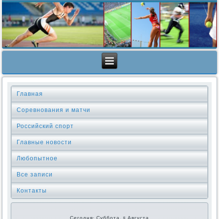
Главная
Соревнования и матчи
Российский спорт
Главные новости
Любопытное
Все записи
Контакты
Сегодня: Суббота, 8 Августа