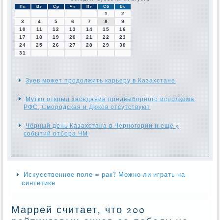
Пн
Вт
Ср
Чт
Пт
Сб
Вс
1
2
3
4
5
6
7
8
9
10
11
12
13
14
15
16
17
18
19
20
21
22
23
24
25
26
27
28
29
30
31
Зуев может продолжить карьеру в Казахстане
Мутко открыл заседание предвыборного исполкома
РФС, Смородская и Дюков отсутствуют
Чёрный день Казахстана в Черногории и ещё 5
событий отбора ЧМ
Искусственное поле = рак? Можно ли играть на
синтетике
Маррей считает, что 200