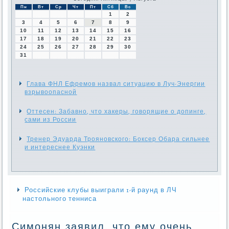
Пн
Вт
Ср
Чт
Пт
Сб
Вс
1
2
3
4
5
6
7
8
9
10
11
12
13
14
15
16
17
18
19
20
21
22
23
24
25
26
27
28
29
30
31
Глава ФНЛ Ефремов назвал ситуацию в Луч-Энергии
взрывоопасной
Оттесен: Забавно, что хакеры, говорящие о допинге,
сами из России
Тренер Эдуарда Трояновского: Боксер Обара сильнее
и интереснее Куэнки
Российские клубы выиграли 1-й раунд в ЛЧ
настольного тенниса
Симонян заявил, что ему очень