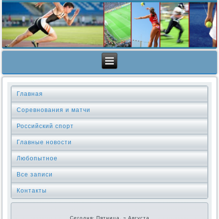
Главная
Соревнования и матчи
Российский спорт
Главные новости
Любопытное
Все записи
Контакты
Сегодня: Пятница, 7 Августа