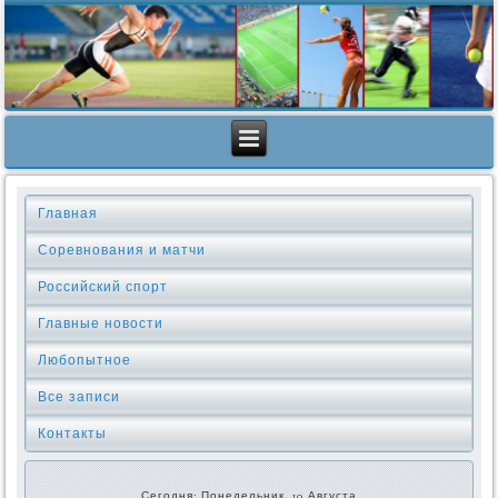
Главная
Соревнования и матчи
Российский спорт
Главные новости
Любопытное
Все записи
Контакты
Сегодня: Понедельник, 10 Августа