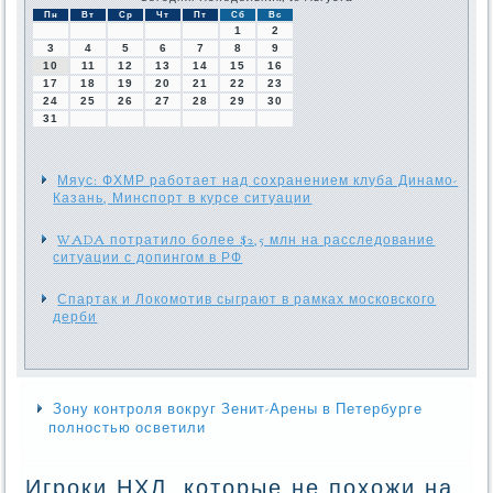
Пн
Вт
Ср
Чт
Пт
Сб
Вс
1
2
3
4
5
6
7
8
9
10
11
12
13
14
15
16
17
18
19
20
21
22
23
24
25
26
27
28
29
30
31
Мяус: ФХМР работает над сохранением клуба Динамо-
Казань, Минспорт в курсе ситуации
WADA потратило более $2,5 млн на расследование
ситуации с допингом в РФ
Спартак и Локомотив сыграют в рамках московского
дерби
Зону контроля вокруг Зенит-Арены в Петербурге
полностью осветили
Игроки НХЛ, которые не похожи на