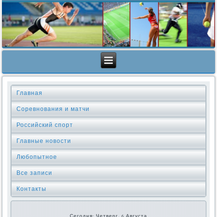
Главная
Соревнования и матчи
Российский спорт
Главные новости
Любопытное
Все записи
Контакты
Сегодня: Четверг, 6 Августа