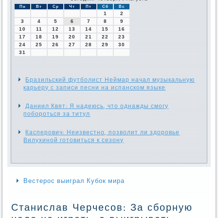
Пн
Вт
Ср
Чт
Пт
Сб
Вс
1
2
3
4
5
6
7
8
9
10
11
12
13
14
15
16
17
18
19
20
21
22
23
24
25
26
27
28
29
30
31
Бразильский футболист Неймар начал музыкальную
карьеру с записи песни на испанском языке
Даниил Квят: Я надеюсь, что однажды смогу
побороться за титул
Касперович: Неизвестно, позволит ли здоровье
Вилухиной готовиться к сезону
Вестерос выиграл Кубок мира
Станислав Черчесов: За сборную