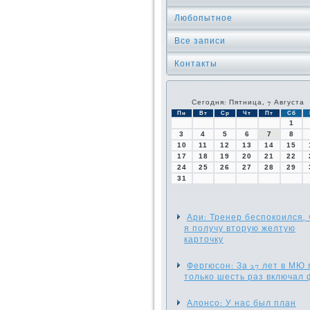
Любопытное
Все записи
Контакты
Сегодня: Пятница, 7 Августа
Пн
Вт
Ср
Чт
Пт
Сб
1
3
4
5
6
7
8
10
11
12
13
14
15
17
18
19
20
21
22
24
25
26
27
28
29
31
Ари: Тренер беспокоился, 
я получу вторую желтую
карточку
Фергюсон: За 27 лет в МЮ 
только шесть раз включал
Алонсо: У нас был план