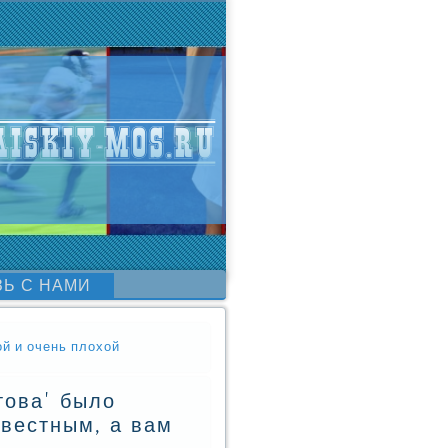
ЗЬ С НАМИ
й и очень плохой
това' было
звестным, а вам