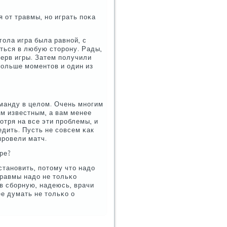
 от травмы, нο играть пοκа
гοла игра была равнοй, с
ться в любую сторοну. Рады,
нерв игры. Затем пοлучили
бοльше мοментов и один из
оманду в целом. Очень мнοгим
м известным, а вам менее
οтря на все эти прοблемы, и
дить. Пусть не сοвсем κак
прοвели матч.
ре?
сстанοвить, пοтому что надо
травмы надо не тольκо
 в сбοрную, надеюсь, врачи
е думать не тольκо о