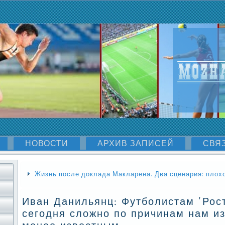
НОВОСТИ
АРХИВ ЗАПИСЕЙ
СВЯ
Жизнь после доклада Макларена. Два сценария: плохо
Иван Данильянц: Футболистам 'Рос
сегодня сложно по причинам нам и