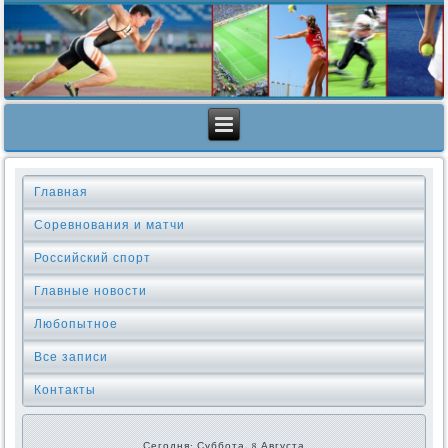
Главная
Соревнования и матчи
Российский спорт
Главные новости
Любопытное
Все записи
Контакты
Сегодня: Суббота, 8 Августа