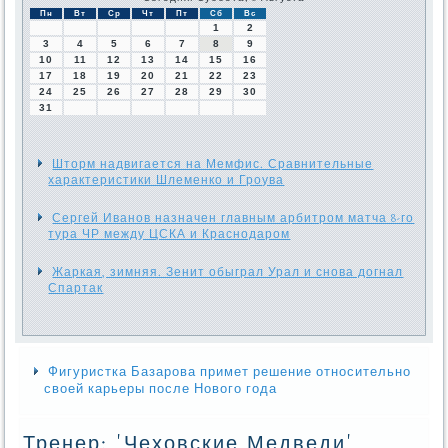
Пн
Вт
Ср
Чт
Пт
Сб
Вс
1
2
3
4
5
6
7
8
9
10
11
12
13
14
15
16
17
18
19
20
21
22
23
24
25
26
27
28
29
30
31
Шторм надвигается на Мемфис. Сравнительные
характеристики Шлеменко и Гроува
Сергей Иванов назначен главным арбитром матча 8-го
тура ЧР между ЦСКА и Краснодаром
Жаркая, зимняя. Зенит обыграл Урал и снова догнал
Спартак
Фигуристка Базарова примет решение относительно
своей карьеры после Нового года
Тренер: 'Чеховские Медведи'