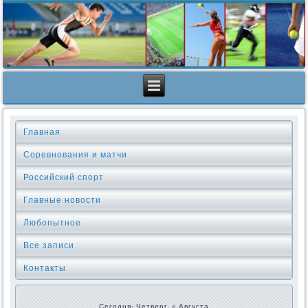
Главная
Соревнования и матчи
Российский спорт
Главные новости
Любопытное
Все записи
Контакты
Сегодня: Четверг, 6 Августа