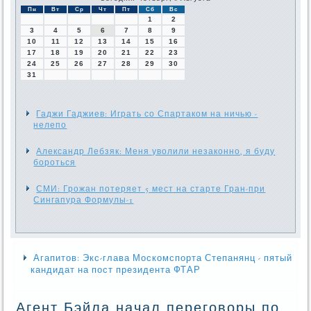
Пн
Вт
Ср
Чт
Пт
Сб
Вс
1
2
3
4
5
6
7
8
9
10
11
12
13
14
15
16
17
18
19
20
21
22
23
24
25
26
27
28
29
30
31
Гаджи Гаджиев: Играть со Спартаком на ничью -
нелепо
Александр Лебзяк: Меня уволили незаконно, я буду
бороться
СМИ: Грожан потеряет 5 мест на старте Гран-при
Сингапура Формулы-1
Агапитов: Экс-глава Москомспорта Степанянц - пятый
кандидат на пост президента ФТАР
Агент Бэйла начал переговоры по