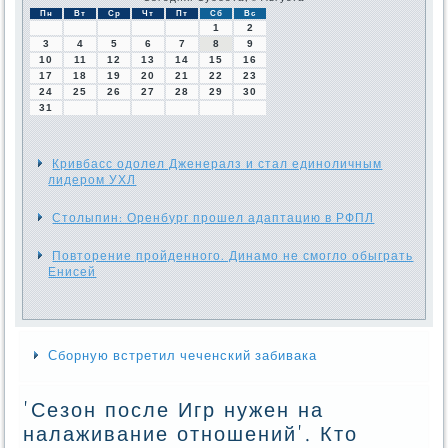
Пн
Вт
Ср
Чт
Пт
Сб
Вс
1
2
3
4
5
6
7
8
9
10
11
12
13
14
15
16
17
18
19
20
21
22
23
24
25
26
27
28
29
30
31
Кривбасс одолел Дженералз и стал единоличным
лидером УХЛ
Столыпин: Оренбург прошел адаптацию в РФПЛ
Повторение пройденного. Динамо не смогло обыграть
Енисей
Сборную встретил чеченский забивака
'Сезон после Игр нужен на
налаживание отношений'. Кто