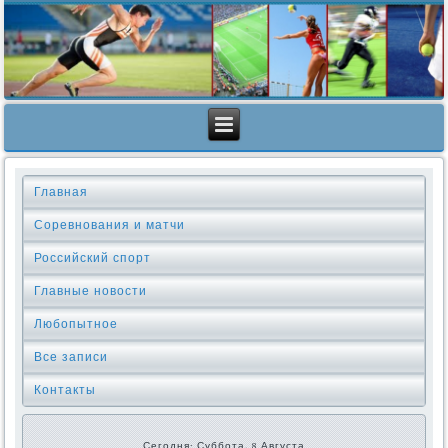
Главная
Соревнования и матчи
Российский спорт
Главные новости
Любопытное
Все записи
Контакты
Сегодня: Суббота, 8 Августа