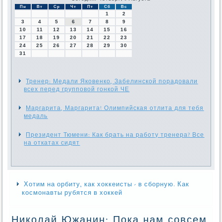
Пн
Вт
Ср
Чт
Пт
Сб
Вс
1
2
3
4
5
6
7
8
9
10
11
12
13
14
15
16
17
18
19
20
21
22
23
24
25
26
27
28
29
30
31
Тренер: Медали Яковенко, Забелинской порадовали
всех перед групповой гонкой ЧЕ
Маргарита, Маргарита! Олимпийская отлита для тебя
медаль
Президент Тюмени: Как брать на работу тренера? Все
на откатах сидят
Хотим на орбиту, как хоккеисты - в сборную. Как
космонавты рубятся в хоккей
Николай Южанин: Пока нам совсем