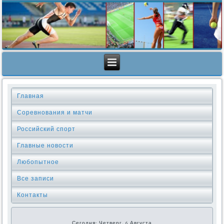
Главная
Соревнования и матчи
Российский спорт
Главные новости
Любопытное
Все записи
Контакты
Сегодня: Четверг, 6 Августа