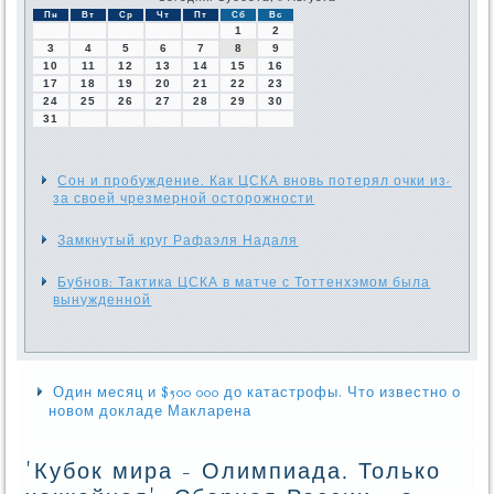
Пн
Вт
Ср
Чт
Пт
Сб
Вс
1
2
3
4
5
6
7
8
9
10
11
12
13
14
15
16
17
18
19
20
21
22
23
24
25
26
27
28
29
30
31
Сон и пробуждение. Как ЦСКА вновь потерял очки из-
за своей чрезмерной осторожности
Замкнутый круг Рафаэля Надаля
Бубнов: Тактика ЦСКА в матче с Тоттенхэмом была
вынужденной
Один месяц и $500 000 до катастрофы. Что известно о
новом докладе Макларена
'Кубок мира - Олимпиада. Только