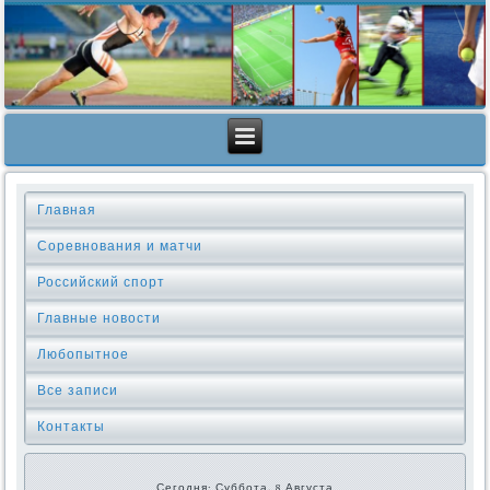
Главная
Соревнования и матчи
Российский спорт
Главные новости
Любопытное
Все записи
Контакты
Сегодня: Суббота, 8 Августа