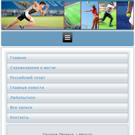
Главная
Соревнования и матчи
Российский спорт
Главные новости
Любопытное
Все записи
Контакты
Сегодня: Пятница, 7 Августа