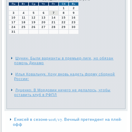
Пн
Вт
Ср
Чт
Пт
Сб
Вс
1
2
3
4
5
6
7
8
9
10
11
12
13
14
15
16
17
18
19
20
21
22
23
24
25
26
27
28
29
30
31
Шунин: Были варианты в премьер-лиге, но обязан
помочь Динамо
Илья Ковальчук: Хочу вновь надеть форму сборной
России!
Луценко: В Мордовии ничего не делалось, чтобы
оставить клуб в РФПЛ
Енисей в сезоне-2016/17. Вечный претендент на плей-
офф