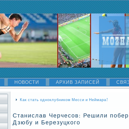
НОВОСТИ
АРХИВ ЗАПИСЕЙ
СВЯ
Как стать одноклубником Месси и Неймара?
Станислав Черчесов: Решили побер
Дзюбу и Березуцкого