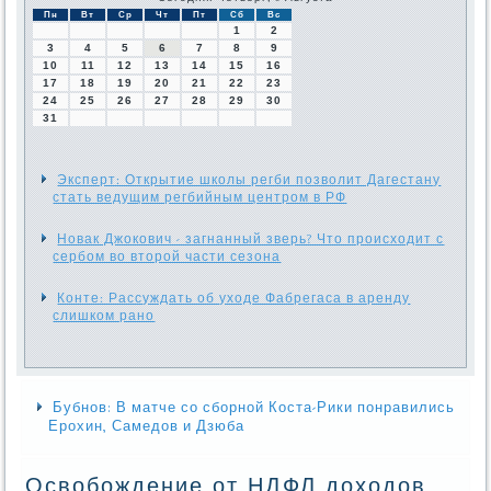
Пн
Вт
Ср
Чт
Пт
Сб
Вс
1
2
3
4
5
6
7
8
9
10
11
12
13
14
15
16
17
18
19
20
21
22
23
24
25
26
27
28
29
30
31
Эксперт: Открытие школы регби позволит Дагестану
стать ведущим регбийным центром в РФ
Новак Джокович - загнанный зверь? Что происходит с
сербом во второй части сезона
Конте: Рассуждать об уходе Фабрегаса в аренду
слишком рано
Бубнов: В матче со сборной Коста-Рики понравились
Ерохин, Самедов и Дзюба
Освобождение от НДФЛ доходов