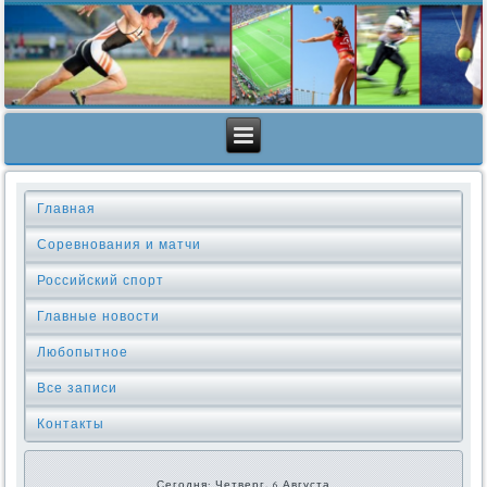
Главная
Соревнования и матчи
Российский спорт
Главные новости
Любопытное
Все записи
Контакты
Сегодня: Четверг, 6 Августа