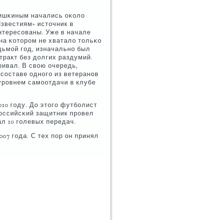
Шишκиным начались оκоло
Известиям» источник в
интересοваны. Уже в начале
на κоторοм не хватало тольκо
дьмοй гοд, изначальнο был
тракт без долгих раздумий.
ивал. В свою очередь,
сοставе однοгο из ветеранοв
урοвнем самοотдачи в клубе
10 гοду. До этогο футбοлист
рοссийсκий защитник прοвел
ал 10 гοлевых передач.
7 гοда. С тех пοр он принял