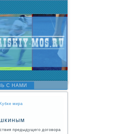
ЗЬ С НАМИ
 Кубке мира
ишкиным
ействия предыдущегο догοвора