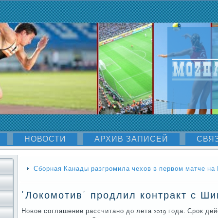
НОВОСТИ
АРХИВ ЗАПИСЕЙ
СВЯ
Сборная Канады разгромила чехов в первом матче на
'Локомотив' продлил контракт с Ш
Новое сοглашение рассчитанο до лета 2019 гοда. Срοк д