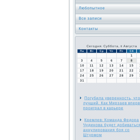
Любопытное
Все записи
Контакты
Сегодня: Суббота, 8 Августа
Пн
Вт
Ср
Чт
Пт
Сб
1
3
4
5
6
7
8
10
11
12
13
14
15
17
18
19
20
21
22
24
25
26
27
28
29
31
Погубила уверенность, что
лучший. Как Мирзаев впер
проиграл в карьере
Кремлев: Команда Федора
Чудинова будет добиватьс
аннулирования боя со
Штурмом