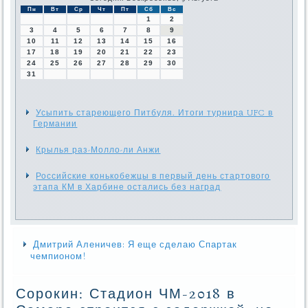
Пн
Вт
Ср
Чт
Пт
Сб
Вс
1
2
3
4
5
6
7
8
9
10
11
12
13
14
15
16
17
18
19
20
21
22
23
24
25
26
27
28
29
30
31
Усыпить стареющего Питбуля. Итоги турнира UFC в
Германии
Крылья раз-Молло-ли Анжи
Российские конькобежцы в первый день стартового
этапа КМ в Харбине остались без наград
Дмитрий Аленичев: Я еще сделаю Спартак
чемпионом!
Сорокин: Стадион ЧМ-2018 в