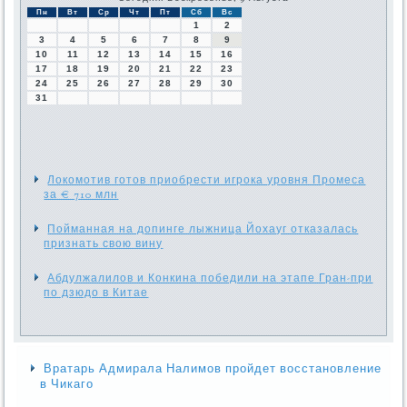
Пн
Вт
Ср
Чт
Пт
Сб
Вс
1
2
3
4
5
6
7
8
9
10
11
12
13
14
15
16
17
18
19
20
21
22
23
24
25
26
27
28
29
30
31
Локомотив готов приобрести игрока уровня Промеса
за € 710 млн
Пойманная на допинге лыжница Йохауг отказалась
признать свою вину
Абдулжалилов и Конкина победили на этапе Гран-при
по дзюдо в Китае
Вратарь Адмирала Налимов пройдет восстановление
в Чикаго