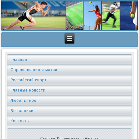
Главная
Соревнования и матчи
Российский спорт
Главные новости
Любопытное
Все записи
Контакты
Сегодня: Воскресенье, 9 Августа