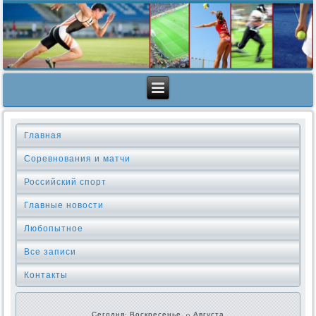
Главная
Соревнования и матчи
Российский спорт
Главные новости
Любопытное
Все записи
Контакты
Сегодня: Воскресенье, 9 Августа