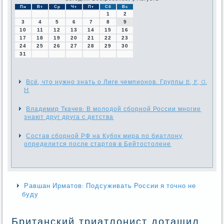
Пн
Вт
Ср
Чт
Пт
Сб
Вс
1
2
3
4
5
6
7
8
9
10
11
12
13
14
15
16
17
18
19
20
21
22
23
24
25
26
27
28
29
30
31
Всё, что нужно знать о Лиге чемпионов. Группы E, F, G,
H
Владимир Ткачев: В молодой сборной России многие
знают друг друга с детства
Состав сборной РФ на Кубок мира по биатлону
определится после стартов в Бейтостолене
Равшан Ирматов: Подсуживать России я точно не
буду
Британский триатлонист дотащил