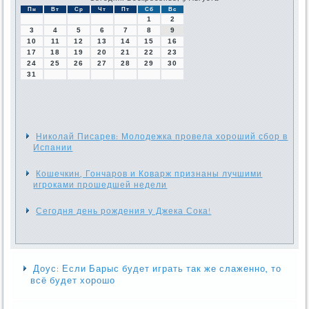
Пн
Вт
Ср
Чт
Пт
Сб
Вс
1
2
3
4
5
6
7
8
9
10
11
12
13
14
15
16
17
18
19
20
21
22
23
24
25
26
27
28
29
30
31
Николай Писарев: Молодежка провела хороший сбор в
Испании
Кошечкин, Гончаров и Коварж признаны лучшими
игроками прошедшей недели
Сегодня день рождения у Джека Сока!
Доус: Если Барыс будет играть так же слаженно, то
всё будет хорошо