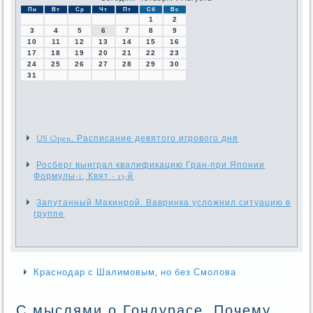
Пн
Вт
Ср
Чт
Пт
Сб
Вс
1
2
3
4
5
6
7
8
9
10
11
12
13
14
15
16
17
18
19
20
21
22
23
24
25
26
27
28
29
30
31
US Open. Расписание девятого игрового дня
Росберг выиграл квалификацию Гран-при Японии
Формулы-1, Квят - 13-й
Запутанный Макинрой. Вавринка усложнил ситуацию в
группе
Краснодар с Шалимовым, но без Смолова
С мыслями о Гондурасе. Почему