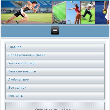
Главная
Соревнования и матчи
Российский спорт
Главные новости
Любопытное
Все записи
Контакты
Сегодня: Четверг, 6 Августа