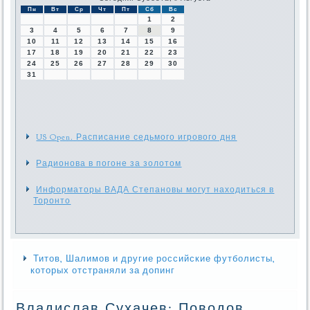
Пн
Вт
Ср
Чт
Пт
Сб
Вс
1
2
3
4
5
6
7
8
9
10
11
12
13
14
15
16
17
18
19
20
21
22
23
24
25
26
27
28
29
30
31
US Open. Расписание седьмого игрового дня
Радионова в погоне за золотом
Информаторы ВАДА Степановы могут находиться в
Торонто
Титов, Шалимов и другие российские футболисты,
которых отстраняли за допинг
Владислав Сухачев: Поводов