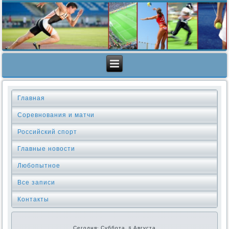
Главная
Соревнования и матчи
Российский спорт
Главные новости
Любопытное
Все записи
Контакты
Сегодня: Суббота, 8 Августа