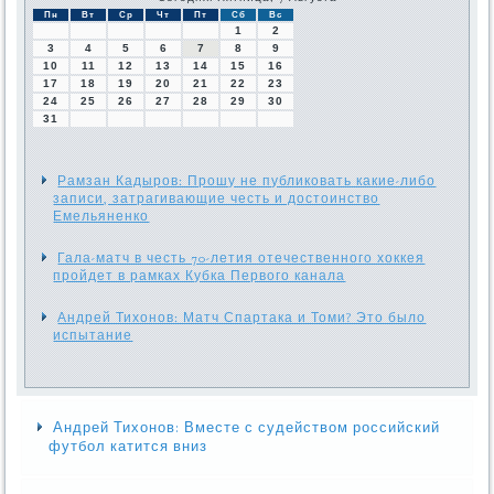
Пн
Вт
Ср
Чт
Пт
Сб
Вс
1
2
3
4
5
6
7
8
9
10
11
12
13
14
15
16
17
18
19
20
21
22
23
24
25
26
27
28
29
30
31
Рамзан Кадыров: Прошу не публиковать какие-либо
записи, затрагивающие честь и достоинство
Емельяненко
Гала-матч в честь 70-летия отечественного хоккея
пройдет в рамках Кубка Первого канала
Андрей Тихонов: Матч Спартака и Томи? Это было
испытание
Андрей Тихонов: Вместе с судейством российский
футбол катится вниз