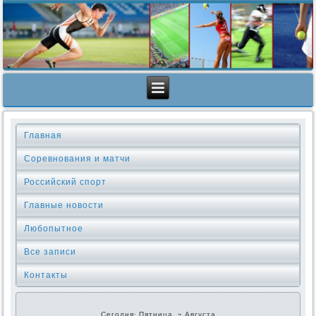
Главная
Соревнования и матчи
Российский спорт
Главные новости
Любопытное
Все записи
Контакты
Сегодня: Пятница, 7 Августа