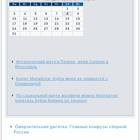
Пн
Вт
Ср
Чт
Пт
Сб
Вс
1
2
3
4
5
6
7
8
9
10
11
12
13
14
15
16
17
18
19
20
21
22
23
24
25
26
27
28
29
30
31
Исторический матч в Пекине, вояж Сибири в
Ярославль
Борис Михайлов: Кубок мира не сравнится с
Олимпиадой
По социальной карте москвича можно бесплатно
посетить Кубок Кремля по теннису
Омерзительная десятка. Главные конфузы сборной
России