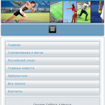
Главная
Соревнования и матчи
Российский спорт
Главные новости
Любопытное
Все записи
Контакты
Сегодня: Суббота, 8 Августа