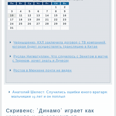
Пн
Вт
Ср
Чт
Пт
Сб
Вс
1
2
3
4
5
6
7
8
9
10
11
12
13
14
15
16
17
18
19
20
21
22
23
24
25
26
27
28
29
30
31
Чернышенко: КХЛ заключила договор с ТВ компанией,
которая будет осуществлять трансляцию в Китае
Руслан Нигматуллин: Что случилось с Зенитом в матче
с Тереком, хочет знать и Луческу
Ростов в Мюнхене почти не виден
Анатолий Шелест: Случились ошибки юного вратаря:
мальчишке 19 лет и он поплыл
Скривенс: 'Динамо' играет как