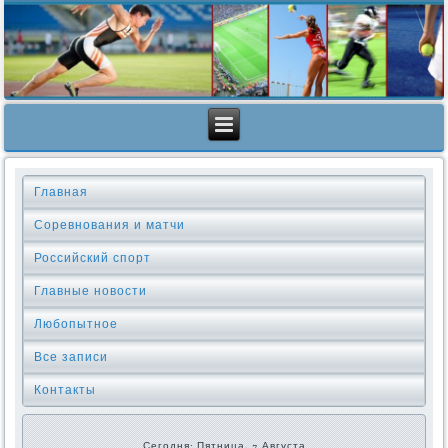
Главная
Соревнования и матчи
Российский спорт
Главные новости
Любопытное
Все записи
Контакты
Сегодня: Пятница, 7 Августа