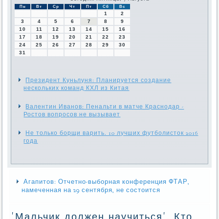
Пн
Вт
Ср
Чт
Пт
Сб
Вс
1
2
3
4
5
6
7
8
9
10
11
12
13
14
15
16
17
18
19
20
21
22
23
24
25
26
27
28
29
30
31
Президент Куньлуня: Планируется создание
нескольких команд КХЛ из Китая
Валентин Иванов: Пенальти в матче Краснодар -
Ростов вопросов не вызывает
Не только борщи варить. 10 лучших футболисток 2016
года
Агапитов: Отчетно-выборная конференция ФТАР,
намеченная на 29 сентября, не состоится
'Мальчик должен научиться'. Кто