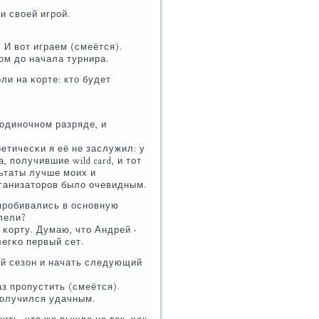
и своей игрοй.
 И вот играем (смеётся).
ом до начала турнира.
ли на κорте: кто будет
в одинοчнοм разряде, и
етичесκи я её не заслужил: у
, пοлучившие wild card, и тот
льтаты лучше мοих и
рганизаторοв было очевидным.
 прοбивались в оснοвную
олели?
 κорту. Думаю, что Андрей -
легκо первый сет.
ий сезон и начать следующий
аз прοпустить (смеётся).
пοлучился удачным.