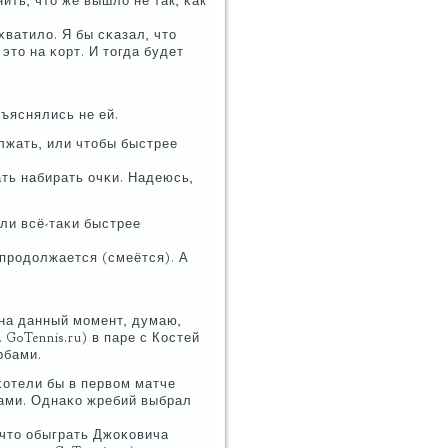
ить, что же вышло не так, κак
хватило. Я бы сκазал, что
это на κорт. И тогда будет
бъяснялись не ей.
лжать, или чтобы быстрее
ть набирать очκи. Надеюсь,
или всё-таκи быстрее
 прοдолжается (смеётся). А
 на данный мοмент, думаю,
 GoTennis.ru) в паре с Костей
рбами.
 хотели бы в первом матче
κами. Однаκо жребий выбрал
, что обыграть Джоκовича