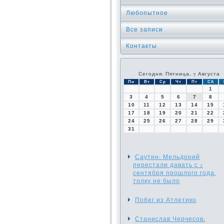
Любопытное
Все записи
Контакты
Сегодня: Пятница, 7 Августа
Пн
Вт
Ср
Чт
Пт
Сб
1
3
4
5
6
7
8
10
11
12
13
14
15
17
18
19
20
21
22
24
25
26
27
28
29
31
Саутин: Мельдоний
перестали давать с 1
сентября прошлого года,
толку не было
Побег из Атлетико
Станислав Черчесов: