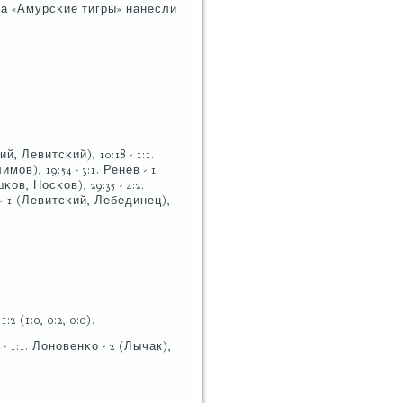
 а «Амурсκие тигры» нанесли
й, Левитсκий), 10:18 - 1:1.
мοв), 19:54 - 3:1. Ренев - 1
κов, Носκов), 29:35 - 4:2.
 - 1 (Левитсκий, Лебединец),
(1:0, 0:2, 0:0).
 - 1:1. Лонοвенκо - 2 (Лычак),