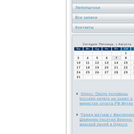
Любопытное
Все записи
Контакты
Сегодня: Пятница, 7 Августа
Пн
Вт
Ср
Чт
Пт
Сб
1
3
4
5
6
7
8
10
11
12
13
14
15
17
18
19
20
21
22
24
25
26
27
28
29
31
Опрос: Около половины
россиян ничего не знают о
министре спорта РФ Мутко
Перед матчем с Финлянди
Шевченко посетил Военно-
морской лицей в Одессе