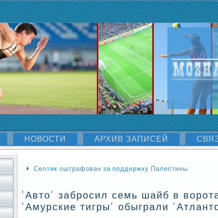
НОВОСТИ
АРХИВ ЗАПИСЕЙ
СВЯ
Селтик оштрафован за поддержку Палестины
'Авто' забросил семь шайб в ворота
'Амурские тигры' обыграли 'Атлант