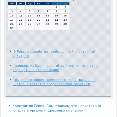
Пн
Вт
Ср
Чт
Пт
Сб
Вс
1
2
3
4
5
6
7
8
9
10
11
12
13
14
15
16
17
18
19
20
21
22
23
24
25
26
27
28
29
30
31
В России заработает собственный спортивный
арбитраж
Чибисов: Ак Барс - первый на Востоке? Не нужно
обращать на это внимание
Якушев: Избрание Тюмени столицей ЧМ-2021 по
биатлону является всероссийским событием
Константин Генич: Сомневаюсь, что наркотик мог
попасть в организм Еременко случайно