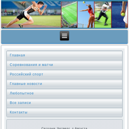
Главная
Соревнования и матчи
Российский спорт
Главные новости
Любопытное
Все записи
Контакты
Сегодня: Четверг, 6 Августа