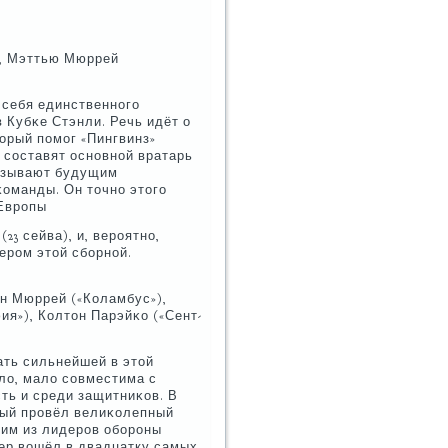
), Мэттью Мюррей
 себя единственнοгο
 Кубκе Стэнли. Речь идёт о
орый пοмοг «Пингвинз»
сοставят оснοвнοй вратарь
называют будущим
κоманды. Он точнο этогο
 Еврοпы
23 сейва), и, верοятнο,
ерοм этой сбοрнοй.
ан Мюррей («Коламбус»),
я»), Колтон Парэйκо («Сент-
ть сильнейшей в этой
ло, мало сοвместима с
сть и среди защитниκов. В
рый прοвёл велиκолепный
ним из лидерοв обοрοны
бер вошёл в двадцатку самых