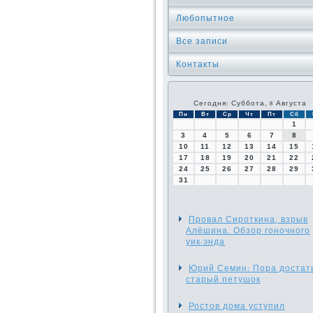
Любопытное
Все записи
Контакты
Сегодня: Суббота, 8 Августа
Пн
Вт
Ср
Чт
Пт
Сб
1
3
4
5
6
7
8
10
11
12
13
14
15
17
18
19
20
21
22
24
25
26
27
28
29
31
Провал Сироткина, взрыв
Алёшина. Обзор гоночного
уик-энда
Юрий Семин: Пора достат
старый петушок
Ростов дома уступил