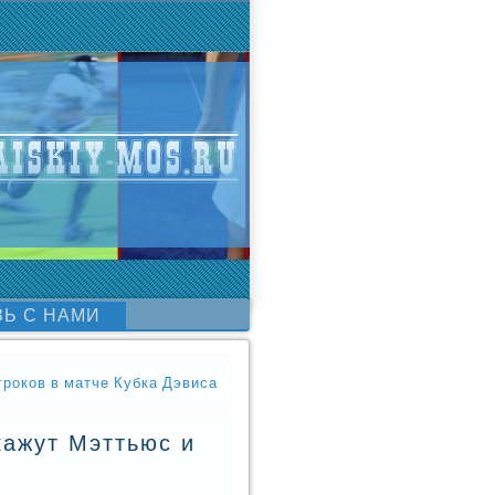
ЗЬ С НАМИ
гроков в матче Кубка Дэвиса
кажут Мэттьюс и