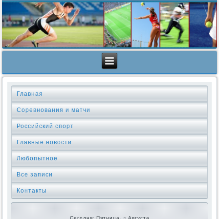
Главная
Соревнования и матчи
Российский спорт
Главные новости
Любопытное
Все записи
Контакты
Сегодня: Пятница, 7 Августа