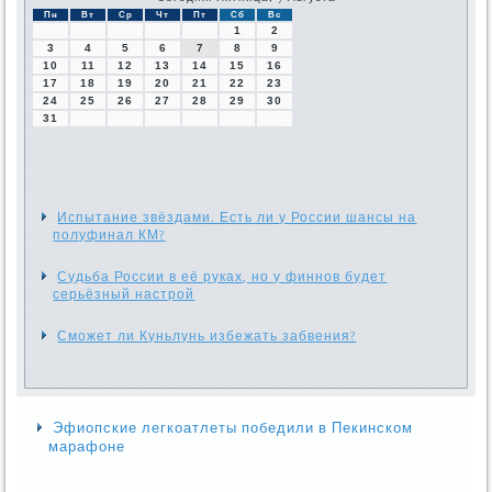
Пн
Вт
Ср
Чт
Пт
Сб
Вс
1
2
3
4
5
6
7
8
9
10
11
12
13
14
15
16
17
18
19
20
21
22
23
24
25
26
27
28
29
30
31
Испытание звёздами. Есть ли у России шансы на
полуфинал КМ?
Судьба России в её руках, но у финнов будет
серьёзный настрой
Сможет ли Куньлунь избежать забвения?
Эфиопские легкоатлеты победили в Пекинском
марафоне