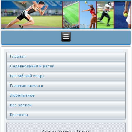
Главная
Соревнования и матчи
Российский спорт
Главные новости
Любопытное
Все записи
Контакты
Сегодня: Четверг, 6 Августа