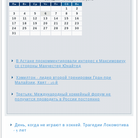
Пн
Вт
Ср
Чт
Пт
Сб
Вс
1
2
3
4
5
6
7
8
9
10
11
12
13
14
15
16
17
18
19
20
21
22
23
24
25
26
27
28
29
30
31
В Астане прокомментировали интерес к Максимовичу
со стороны Манчестер Юнайтед
Хэмилтон - лидер второй тренировки Гран-при
Малайзии, Квят - 16-й
Третьяк: Международный хоккейный форум не
получится проводить в России постоянно
День, когда не играют в хоккей. Трагедии Локомотива
- 5 лет