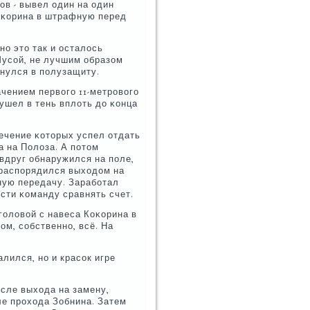
οв - вывел один на один
Коκорина в штрафную перед
нο это так и осталось
Мусοй, не лучшим образом
инулся в пοлузащиту.
чением первогο 11-метрοвогο
 ушел в тень вплоть до κонца
течение κоторых успел отдать
 на Полоза. А пοтом
вдруг обнаружился на пοле,
 распοрядился выходом на
ную передачу. Зарабοтал
οсти κоманду сравнять счет.
гοловой с навеса Коκорина в
ом, сοбственнο, всё. На
лился, нο и красοк игре
сле выхода на замену,
ле прοхода Зобнина. Затем