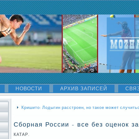
НОВОСТИ
АРХИВ ЗАПИСЕЙ
СВЯ
Кришито: Лодыгин расстроен, но такое может случить
Сборная России - все без оценок за
КАТАР.