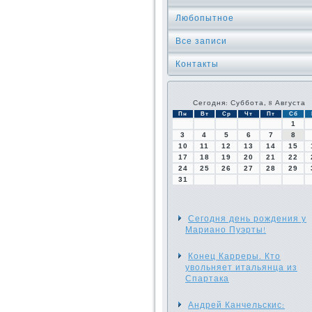
Любопытное
Все записи
Контакты
Сегодня: Суббота, 8 Августа
Пн
Вт
Ср
Чт
Пт
Сб
1
3
4
5
6
7
8
10
11
12
13
14
15
17
18
19
20
21
22
24
25
26
27
28
29
31
Сегодня день рождения у
Мариано Пуэрты!
Конец Карреры. Кто
увольняет итальянца из
Спартака
Андрей Канчельскис: