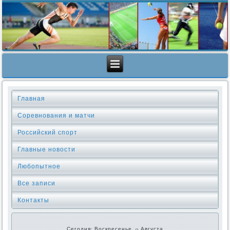
Главная
Соревнования и матчи
Российский спорт
Главные новости
Любопытное
Все записи
Контакты
Сегодня: Воскресенье, 9 Августа