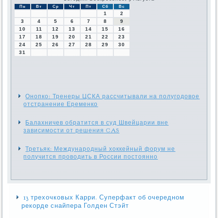
Пн
Вт
Ср
Чт
Пт
Сб
Вс
1
2
3
4
5
6
7
8
9
10
11
12
13
14
15
16
17
18
19
20
21
22
23
24
25
26
27
28
29
30
31
Онопко: Тренеры ЦСКА рассчитывали на полугодовое
отстранение Еременко
Балахничев обратится в суд Швейцарии вне
зависимости от решения CAS
Третьяк: Международный хоккейный форум не
получится проводить в России постоянно
13 трехочковых Карри. Суперфакт об очередном
рекорде снайпера Голден Стэйт