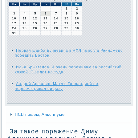
Пн
Вт
Ср
Чт
Пт
Сб
Вс
1
2
3
4
5
6
7
8
9
10
11
12
13
14
15
16
17
18
19
20
21
22
23
24
25
26
27
28
29
30
31
Первая шайба Бучневича в НХЛ помогла Рейнджерс
победить Бостон
Илья Брызгалов: Я очень переживаю за российский
хоккей. Он идет не туда
Андрей Аршавин: Матч с Голландией не
пересматривал ни разу
ПСВ пишем, Аякс в уме
'За такое поражение Диму