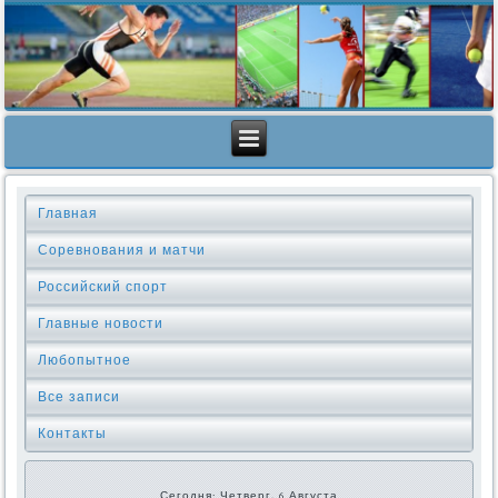
Главная
Соревнования и матчи
Российский спорт
Главные новости
Любопытное
Все записи
Контакты
Сегодня: Четверг, 6 Августа