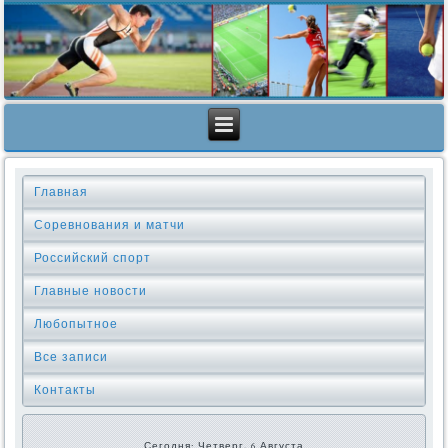
Главная
Соревнования и матчи
Российский спорт
Главные новости
Любопытное
Все записи
Контакты
Сегодня: Четверг, 6 Августа