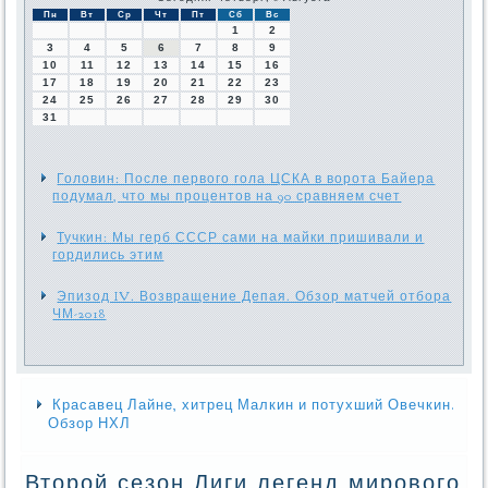
Пн
Вт
Ср
Чт
Пт
Сб
Вс
1
2
3
4
5
6
7
8
9
10
11
12
13
14
15
16
17
18
19
20
21
22
23
24
25
26
27
28
29
30
31
Головин: После первого гола ЦСКА в ворота Байера
подумал, что мы процентов на 90 сравняем счет
Тучкин: Мы герб СССР сами на майки пришивали и
гордились этим
Эпизод IV. Возвращение Депая. Обзор матчей отбора
ЧМ-2018
Красавец Лайне, хитрец Малкин и потухший Овечкин.
Обзор НХЛ
Второй сезон Лиги легенд мирового