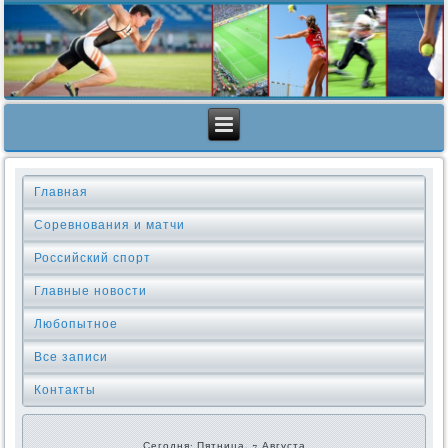
Главная
Соревнования и матчи
Российский спорт
Главные новости
Любопытное
Все записи
Контакты
Сегодня: Пятница, 7 Августа