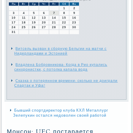
Пн
Вт
Ср
Чт
Пт
Сб
Вс
1
2
3
4
5
6
7
8
9
10
11
12
13
14
15
16
17
18
19
20
21
22
23
24
25
26
27
28
29
30
31
Витсель вызван в сборную Бельгии на матчи с
Нидерландами и Эстонией
Владлена Бобровникова: Когда в Рио купались
синхронистки, с потолка капала вода
Сказка о потерянном времени: сколько не доиграли
Спартак и Уфа?
Бывший спортдиректор клуба КХЛ Металлург
Зелепукин остался недоволен своей работой
Монсон: UFC постарается