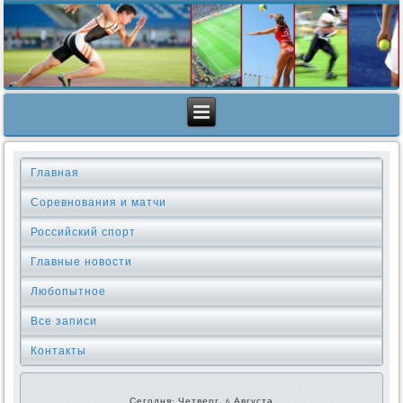
Главная
Соревнования и матчи
Российский спорт
Главные новости
Любопытное
Все записи
Контакты
Сегодня: Четверг, 6 Августа