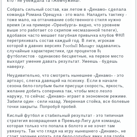
кто - не убеждала та «Жемчужина».
Собрать сильный состав, как летом в «Динамо» сделала
команда Романа Орещука - это мало. Наладить тактику -
тоже мало, на оттачивание собственного стиля нужно
время (и на примере «Оренбурга» видно, что уровнем
выше это работает со скрипом несмазанной телеги),
вдобавок часто мешает пагубная привычка клубов ФНЛ
перетряхивать состав каждый год. В лиге, игрокам
которой в давних версиях Football Manager задавались
случайные характеристики, где процентов 85
футболистов - одинаково бесцветные, на первое место
выходит умение давать результат. Умеешь - будешь
наверху.
Неудивительно, что смотреть нынешнее «Динамо» - это
артхаус, слегка давящий на психику. Если в начале
сезона бело-голубым были присущи скорость, яркость,
желание добить соперника так, чтобы мясо лезло
наружу, то сейчас «Динамо» играет в экономном режиме.
Забили один - сели назад. Уверенная стойка, все болевые
точки закрыты. Попробуй пробей.
Кислый футбол и стабильный результат - это типичная
стратегия возвращения в Премьер-Лигу для команды,
которая только что попала в болото и не хочет там
увязнуть. Так что глядя на игру нынешнего «Динамо», не
стоит заранее копать для бело-голубых ямку для гроба