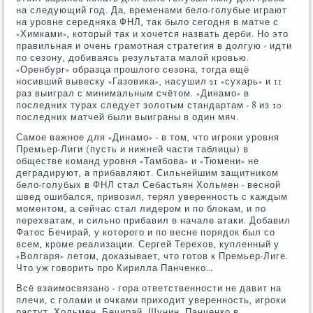
на следующий год. Да, временами бело-голубые играют
на уровне середняка ФНЛ, так было сегодня в матче с
«Химками», который так и хочется назвать дерби. Но это
правильная и очень грамотная стратегия в долгую - идти
по сезону, добиваясь результата малой кровью.
«Оренбург» образца прошлого сезона, тогда ещё
носивший вывеску «Газовика», насушил 21 «сухарь» и 11
раз выиграл с минимальным счётом. «Динамо» в
последних турах следует золотым стандартам - 8 из 10
последних матчей были выиграны в один мяч.
Самое важное для «Динамо» - в том, что игроки уровня
Премьер-Лиги (пусть и нижней части таблицы) в
обществе команд уровня «Тамбова» и «Тюмени» не
деградируют, а прибавляют. Сильнейшим защитником
бело-голубых в ФНЛ стал Себастьян Хольмен - весной
швед ошибался, привозил, терял уверенность с каждым
моментом, а сейчас стал лидером и по блокам, и по
перехватам, и сильно прибавил в начале атаки. Добавил
Фатос Бечирай, у которого и по весне порядок был со
всем, кроме реализации. Сергей Терехов, купленный у
«Волгаря» летом, доказывает, что готов к Премьер-Лиге.
Что уж говорить про Кирилла Панченко…
Всё взаимосвязано - гора ответственности не давит на
плечи, с голами и очками приходит уверенность, игроки
растут. Хольмен, Бечирай, Шунин, Панченко в