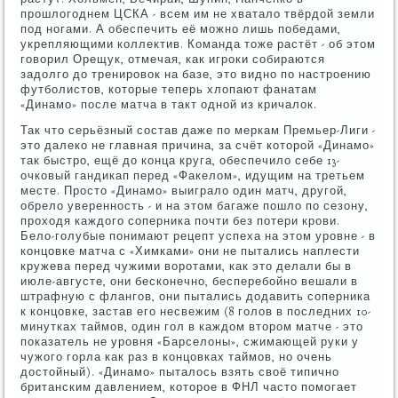
прошлогоднем ЦСКА - всем им не хватало твёрдой земли
под ногами. А обеспечить её можно лишь победами,
укрепляющими коллектив. Команда тоже растёт - об этом
говорил Орещук, отмечая, как игроки собираются
задолго до тренировок на базе, это видно по настроению
футболистов, которые теперь хлопают фанатам
«Динамо» после матча в такт одной из кричалок.
Так что серьёзный состав даже по меркам Премьер-Лиги -
это далеко не главная причина, за счёт которой «Динамо»
так быстро, ещё до конца круга, обеспечило себе 13-
очковый гандикап перед «Факелом», идущим на третьем
месте. Просто «Динамо» выиграло один матч, другой,
обрело уверенность - и на этом багаже пошло по сезону,
проходя каждого соперника почти без потери крови.
Бело-голубые понимают рецепт успеха на этом уровне - в
концовке матча с «Химками» они не пытались наплести
кружева перед чужими воротами, как это делали бы в
июле-августе, они бесконечно, бесперебойно вешали в
штрафную с флангов, они пытались додавить соперника
к концовке, застав его несвежим (8 голов в последних 10-
минутках таймов, один гол в каждом втором матче - это
показатель не уровня «Барселоны», сжимающей руки у
чужого горла как раз в концовках таймов, но очень
достойный). «Динамо» пыталось взять своё типично
британским давлением, которое в ФНЛ часто помогает