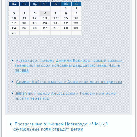
Пн
Вт
Ср
Чт
Пт
Сб
Вс
1
2
3
4
5
6
7
8
9
10
11
12
13
14
15
16
17
18
19
20
21
22
23
24
25
26
27
28
29
30
31
Аутсайдер. Почему Джимми Коннорс - самый важный
теннисист второй половины двадцатого века. Часть
первая
Семин: Майкон в матче с Анжи спас меня от критики
ESPN: Бой между Альваресом и Головкиным может
пройти через год
Построенные в Нижнем Новгороде к ЧМ-2018
футбольные поля отдадут детям