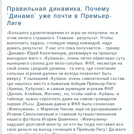
Правильная динамика. Почему
'Динамо' уже почти в Премьер-
Лиге
«Большого удовлетворения от игры не получили, но в
этом ничего страшного. Главное - результат. Чтобы
выполнить задачу, стоящую перед командой, надо
давать результат. У нас это пока получается» - тренер
«Динамо» Юрий Калитвинцев, резюмируя на прошлых
выходных матч с «Кубанью», очень чётко обрисовал суть
нынешнего сезона для бело-голубых. ФНЛ, несмотря на
свой очень средний уровень - та лига, где сочетание
сильных игроков далеко не всегда позволяет быть
вверху. У нынешней «Кубани» очень симпатичный состав,
где нашлось место и бывалым бойцам Премьер-Лиги
(Армаш, Хубулов), и самым шумящим игрокам ФНЛ
(Дюпин, Алейник, Житнев), но, чтобы найти «Кубань» в
таблице, нужно скроллить даже на самом громадном
экране iPhone. Давным-давно в ФНЛ была сочинская
«Жемчужина», с Мареком Чехом, ещё не раскрывшимся
Игорем Смольниковым и главным путешественником
нашего футбола Игорем Шевченко. «Жемчужину»
задушил долговой монстр, но кто бы тогда поставил все
свои деньги на выход сочинцев в Премьер-Лигу? Да мало