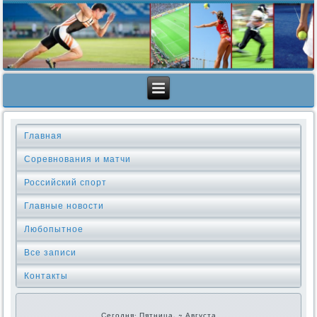
Главная
Соревнования и матчи
Российский спорт
Главные новости
Любопытное
Все записи
Контакты
Сегодня: Пятница, 7 Августа