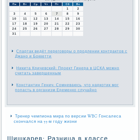
Пн
Вт
Ср
Чт
Пт
Сб
Вс
1
2
3
4
5
6
7
8
9
10
11
12
13
14
15
16
17
18
19
20
21
22
23
24
25
26
27
28
29
30
31
Спартак ведёт переговоры о продлении контрактов с
Джано и Боккетти
Никита Кричевский: Проект Гинера в ЦСКА можно
считать завершенным
Константин Генич: Сомневаюсь, что наркотик мог
попасть в организм Еременко случайно
Тренер чемпиона мира по версии WBC Гонсалеса
скончался на 55-м году жизни
Шишкарев: Разница в классе