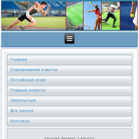
Главная
Соревнования и матчи
Российский спорт
Главные новости
Любопытное
Все записи
Контакты
Сегодня: Четверг, 6 Августа