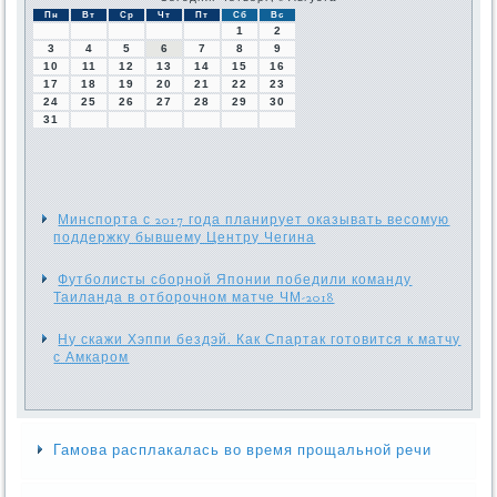
Пн
Вт
Ср
Чт
Пт
Сб
Вс
1
2
3
4
5
6
7
8
9
10
11
12
13
14
15
16
17
18
19
20
21
22
23
24
25
26
27
28
29
30
31
Минспорта с 2017 года планирует оказывать весомую
поддержку бывшему Центру Чегина
Футболисты сборной Японии победили команду
Таиланда в отборочном матче ЧМ-2018
Ну скажи Хэппи бездэй. Как Спартак готовится к матчу
с Амкаром
Гамова расплакалась во время прощальной речи